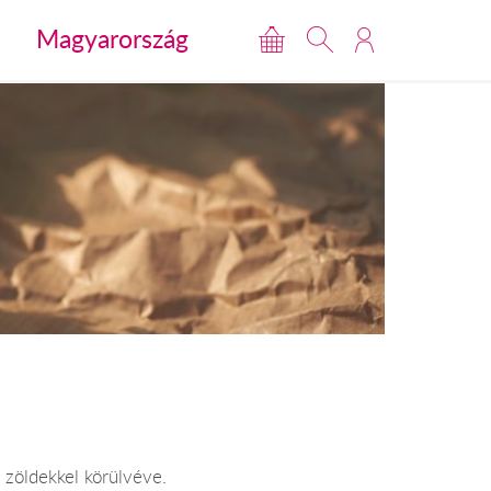
Magyarország
p zöldekkel körülvéve.