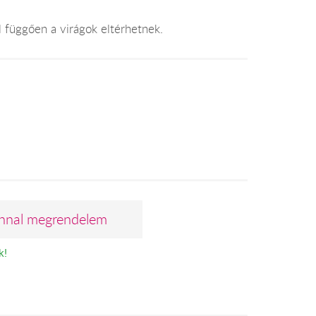
l függően a virágok eltérhetnek.
nnal megrendelem
k!