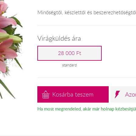
Minőségtől, készlettől és beszerezhetőségtő
Virágküldés ára
28 000 Ft
standard
Kosárba teszem
Azo
Ha most megrendeled, akár már holnap kézbesítjü