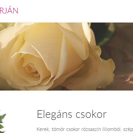
RJÁN
Elegáns csokor
Kerek, tömör csokor rózsaszín liliomból, szé