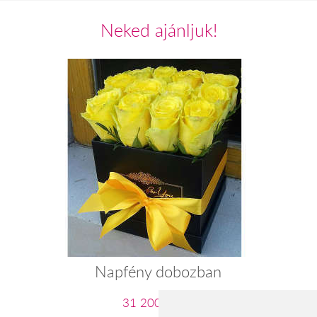
Neked ajánljuk!
Napfény dobozban
31 200 Ft-tól