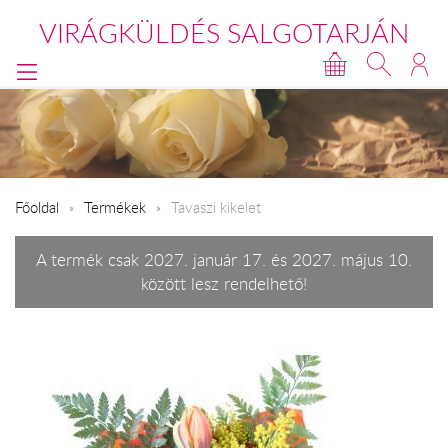
VIRÁGKÜLDÉS SALGOTARJÁN
Főoldal
Termékek
Tavaszi kikelet
A termék csak 2027. január 17. és 2027. május 10.
között lesz rendelhető!