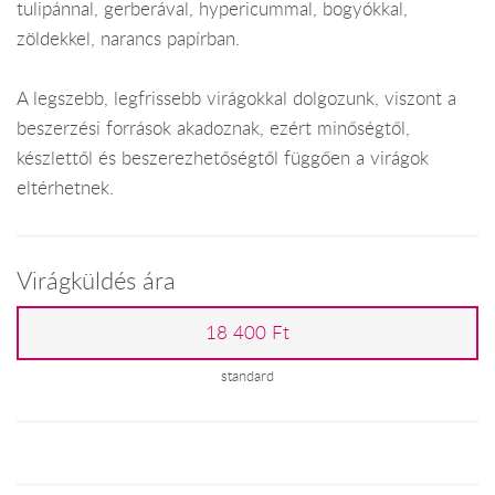
tulipánnal, gerberával, hypericummal, bogyókkal,
zöldekkel, narancs papírban.
A legszebb, legfrissebb virágokkal dolgozunk, viszont a
beszerzési források akadoznak, ezért minőségtől,
készlettől és beszerezhetőségtől függően a virágok
eltérhetnek.
Virágküldés ára
18 400 Ft
standard