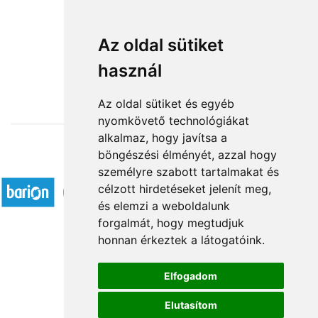
Tengernyi szeretet
Az oldal sütiket
használ
29 960 Ft-tól
Az oldal sütiket és egyéb
nyomkövető technológiákat
alkalmaz, hogy javítsa a
böngészési élményét, azzal hogy
Elfogadott fizetési módok
személyre szabott tartalmakat és
célzott hirdetéseket jelenít meg,
és elemzi a weboldalunk
forgalmát, hogy megtudjuk
honnan érkeztek a látogatóink.
Á.SZ.F.
Elfogadom
Impresszum
Elutasítom
Adatkezelési tájékoztató