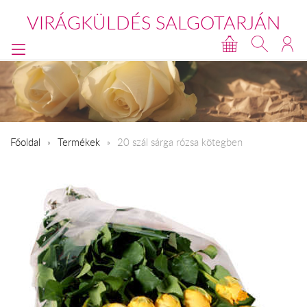
VIRÁGKÜLDÉS SALGOTARJÁN
Főoldal
Termékek
20 szál sárga rózsa kötegben