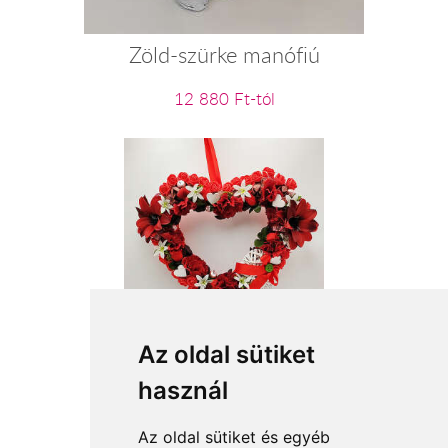
Zöld-szürke manófiú
12 880 Ft-tól
Szívem minden szeretetével
Az oldal sütiket
használ
13 120 Ft-tól
Az oldal sütiket és egyéb