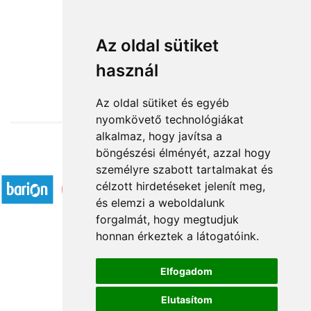
Tankcsuka
Az oldal sütiket
használ
15 440 Ft-tól
Az oldal sütiket és egyéb
nyomkövető technológiákat
alkalmaz, hogy javítsa a
böngészési élményét, azzal hogy
Elfogadott fizetési módok
személyre szabott tartalmakat és
célzott hirdetéseket jelenít meg,
és elemzi a weboldalunk
forgalmát, hogy megtudjuk
honnan érkeztek a látogatóink.
Á.SZ.F.
Elfogadom
Impresszum
Elutasítom
Adatkezelési tájékoztató