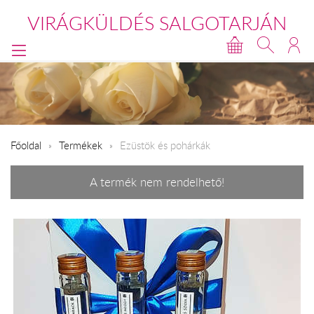
VIRÁGKÜLDÉS SALGOTARJÁN
Főoldal
Termékek
Ezüstök és pohárkák
A termék nem rendelhető!