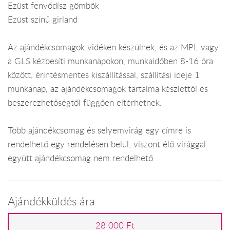
Ezüst fenyődísz gömbök
Ezüst színű girland
Az ajándékcsomagok vidéken készülnek, és az MPL vagy
a GLS kézbesíti munkanapokon, munkaidőben 8-16 óra
között, érintésmentes kiszállítással, szállítási ideje 1
munkanap, az ajándékcsomagok tartalma készlettől és
beszerezhetőségtől függően eltérhetnek.
Több ajándékcsomag és selyemvirág egy címre is
rendelhető egy rendelésen belül, viszont élő virággal
együtt ajándékcsomag nem rendelhető.
Ajándékküldés ára
28 000 Ft