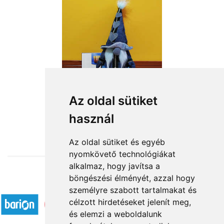
Rocker manólány
Az oldal sütiket
használ
17 280 Ft-tól
Az oldal sütiket és egyéb
nyomkövető technológiákat
alkalmaz, hogy javítsa a
böngészési élményét, azzal hogy
Elfogadott fizetési módok
személyre szabott tartalmakat és
célzott hirdetéseket jelenít meg,
és elemzi a weboldalunk