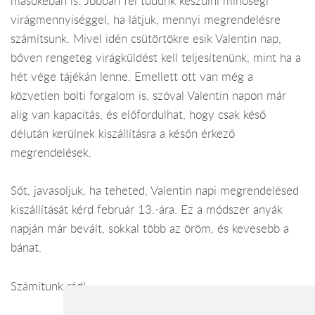
másokéban is. Jobban fel tudunk készülni minőségi
virágmennyiséggel, ha látjuk, mennyi megrendelésre
számítsunk. Mivel idén csütörtökre esik Valentin nap,
bőven rengeteg virágküldést kell teljesítenünk, mint ha a
hét vége tájékán lenne. Emellett ott van még a
közvetlen bolti forgalom is, szóval Valentin napon már
alig van kapacitás, és előfordulhat, hogy csak késő
délután kerülnek kiszállításra a későn érkező
megrendelések.
Sőt, javasoljuk, ha teheted, Valentin napi megrendelésed
kiszállítását kérd február 13.-ára. Ez a módszer anyák
napján már bevált, sokkal több az öröm, és kevesebb a
bánat.
Számítunk rád!