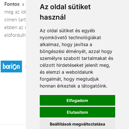
Fontos
: a megjegyzés mezőbe a megrendelő lapon add
Az oldal sütiket
meg az időintervallumot, mikor a címzett a megadott
használ
címen tartózkodik (pl: 10-14 óra között). Igyekszünk
ebben az időszakban kézbesíteni, de csúszások
Az oldal sütiket és egyéb
előfordulhatnak.
nyomkövető technológiákat
alkalmaz, hogy javítsa a
böngészési élményét, azzal hogy
Elfogadott fizetési módok
személyre szabott tartalmakat és
célzott hirdetéseket jelenít meg,
és elemzi a weboldalunk
forgalmát, hogy megtudjuk
honnan érkeztek a látogatóink.
Á.SZ.F.
Elfogadom
Impresszum
Elutasítom
Adatkezelési tájékoztató
Beállítások megváltoztatása