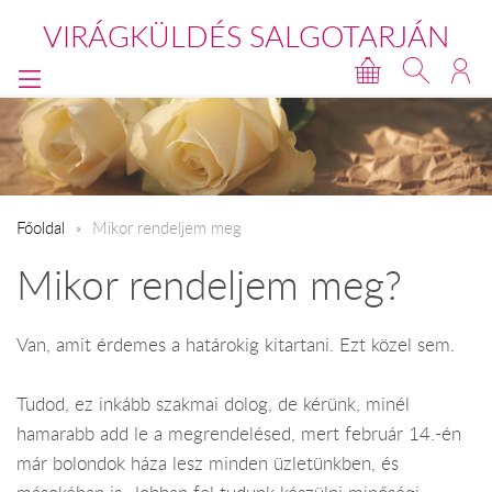
VIRÁGKÜLDÉS SALGOTARJÁN
Főoldal
​Mikor rendeljem meg
Mikor rendeljem meg?
Van, amit érdemes a határokig kitartani. Ezt közel sem.
Tudod, ez inkább szakmai dolog, de kérünk, minél
hamarabb add le a megrendelésed, mert február 14.-én
már bolondok háza lesz minden üzletünkben, és