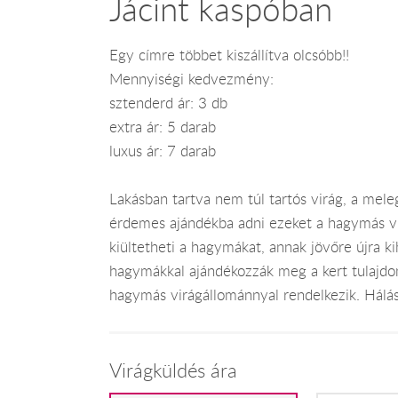
Jácint kaspóban
Egy címre többet kiszállítva olcsóbb!!
Mennyiségi kedvezmény:
sztenderd ár: 3 db
extra ár: 5 darab
luxus ár: 7 darab
Lakásban tartva nem túl tartós virág, a mele
érdemes ajándékba adni ezeket a hagymás vir
kiültetheti a hagymákat, annak jövőre újra ki
hagymákkal ajándékozzák meg a kert tulajd
hagymás virágállománnyal rendelkezik. Hálás
Virágküldés ára