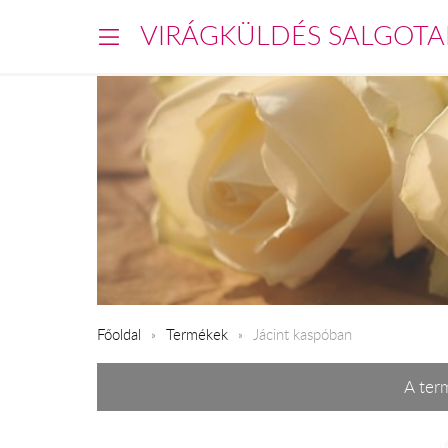
VIRÁGKÜLDÉS SALGOTA
Főoldal
Termékek
Jácint kaspóban
A term