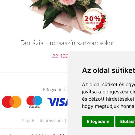
Fantázia - rózsaszín szezoncsokor
22 400 Ft-tól
Az oldal sütike
Az oldal sütiket és e
Elfogadott fizetési módok
javítsa a böngészési é
és célzott hirdetéseket
hogy megtudjuk honnan
Á.SZ.F.
Impresszum
Adatkezelési tájékoztató
Elfogadom
Elutas