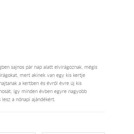
gben sajnos pár nap alatt elvirágoznak, mégis
ágokat, mert akinek van egy kis kertje
hajtanak a kertben és évről évre új kis
onosát, így minden évben egyre nagyobb
 lesz a nőnapi ajándékért.