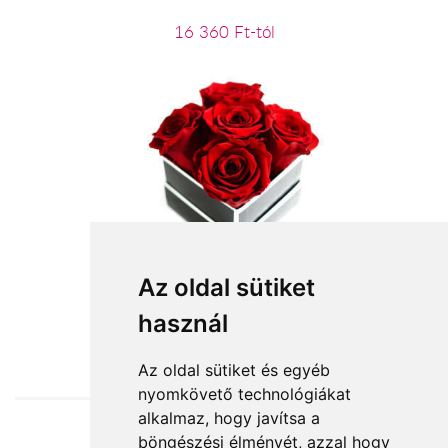
16 360 Ft-tól
Könnyedén!
Az oldal sütiket
használ
19 600 Ft-tól
Az oldal sütiket és egyéb
nyomkövető technológiákat
alkalmaz, hogy javítsa a
böngészési élményét, azzal hogy