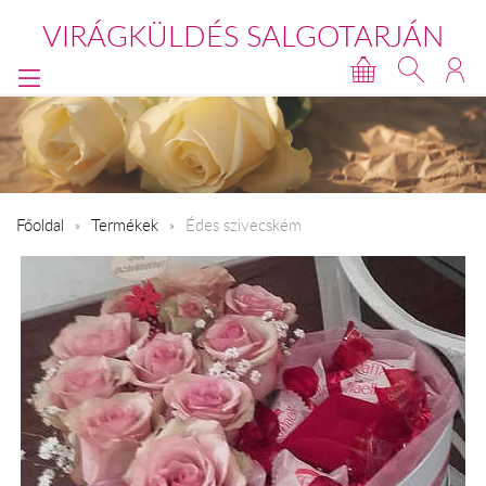
VIRÁGKÜLDÉS SALGOTARJÁN
Főoldal
Termékek
Édes szivecském