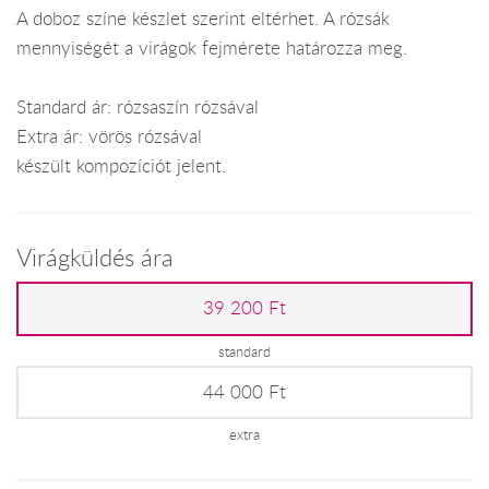
A doboz színe készlet szerint eltérhet. A rózsák
mennyiségét a virágok fejmérete határozza meg.
Standard ár: rózsaszín rózsával
Extra ár: vörös rózsával
készült kompozíciót jelent.
Virágküldés ára
39 200 Ft
standard
44 000 Ft
extra