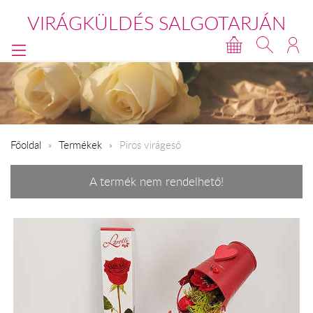
VIRÁGKÜLDÉS SALGOTARJÁN
Főoldal
Termékek
Piros virágeső
A termék nem rendelhető!