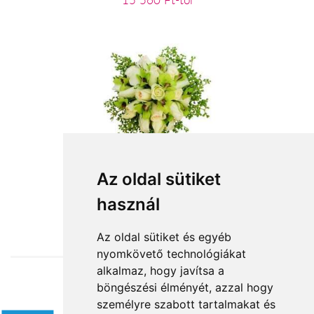
15 560 Ft-tól
Gazdag elegancia
Az oldal sütiket
használ
60 000 Ft-tól
Az oldal sütiket és egyéb
nyomkövető technológiákat
alkalmaz, hogy javítsa a
böngészési élményét, azzal hogy
Elfogadott fizetési módok
személyre szabott tartalmakat és