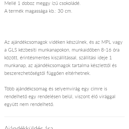
Mellé 1 doboz meggy ízű csokoládé.
A termék magassága kb.: 30 cm.
Az ajándékcsomagok vidéken készülnek, és az MPL vagy
a GLS kézbesíti munkanapokon, munkaidőben 8-16 óra
között, érintésmentes kiszállítással, szállítási ideje 1
munkanap, az ajándékcsomagok tartalma készlettől és
beszerezhetőségtől függően eltérhetnek.
Több ajándékcsomag és selyemvirág egy címre is
rendelhető egy rendelésen belül, viszont élő virággal
együtt nem rendelhető.
Ajándékküldés ára