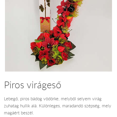
Piros virágeső
Lebegő, piros bádog vödörke, melyből selyem virág
zuhatag hullik alá. Különleges, maradandó szépség, mely
magáért beszél.