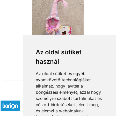
Rózsaszín szépség
Az oldal sütiket
használ
18 480 Ft-tól
Az oldal sütiket és egyéb
nyomkövető technológiákat
alkalmaz, hogy javítsa a
böngészési élményét, azzal hogy
Elfogadott fizetési módok
személyre szabott tartalmakat és
célzott hirdetéseket jelenít meg,
és elemzi a weboldalunk