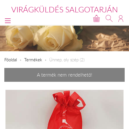
VIRÁGKÜLDÉS SALGOTARJÁN
Főoldal
Termékek
Ünnep, oly szép (2)
A termék nem rendelhető!