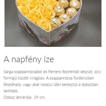
A napfény íze
Sárga szappanrózsából és Ferrero Rocherből készült, szív
formájú tűzött virágbox. A szappanrózsa fürdővízben
feloldható, vagy akár hosszú időn keresztül a dobozban
tartható.
Doboz átmérője: 19 cm.