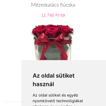
Mézeskalács fiúcska
11 760 Ft-tól
Ámor nyila
Az oldal sütiket
használ
35 296 Ft-tól
Az oldal sütiket és egyéb
nyomkövető technológiákat