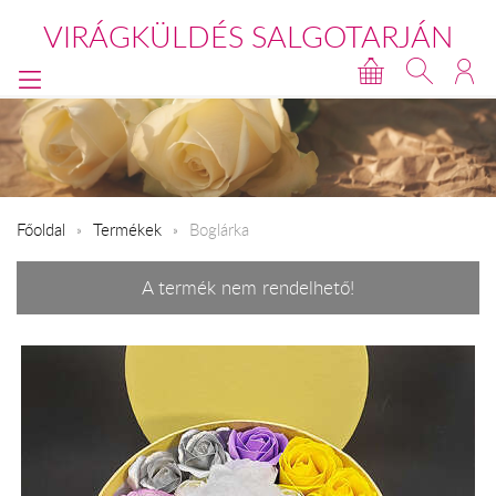
VIRÁGKÜLDÉS SALGOTARJÁN
Főoldal
Termékek
Boglárka
A termék nem rendelhető!