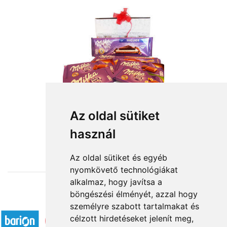
Milka hegy
Az oldal sütiket
használ
14 000 Ft-tól
Az oldal sütiket és egyéb
nyomkövető technológiákat
alkalmaz, hogy javítsa a
böngészési élményét, azzal hogy
Elfogadott fizetési módok
személyre szabott tartalmakat és
célzott hirdetéseket jelenít meg,