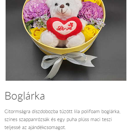
Boglárka
Citormságra díszdobozba tűzött lila polifoam boglárka,
színes szappanrózsák és egy puha plüss maci teszi
teljessé az ajándékcsomagot.