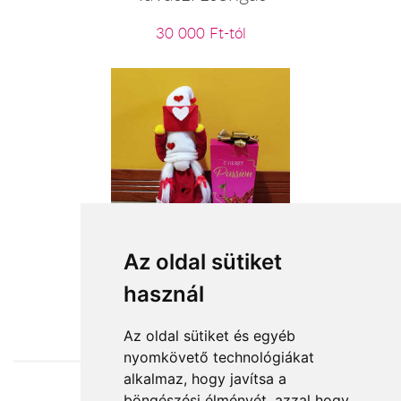
30 000 Ft-tól
Anyuci pici lánya
Az oldal sütiket
használ
15 760 Ft-tól
Az oldal sütiket és egyéb
nyomkövető technológiákat
alkalmaz, hogy javítsa a
böngészési élményét, azzal hogy