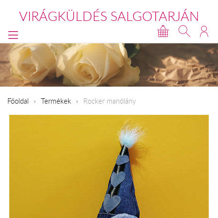
VIRÁGKÜLDÉS SALGOTARJÁN
Főoldal
Termékek
Rocker manólány