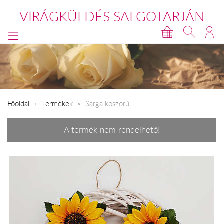
VIRÁGKÜLDÉS SALGOTARJÁN
Főoldal
Termékek
Sárga koszorú
A termék nem rendelhető!