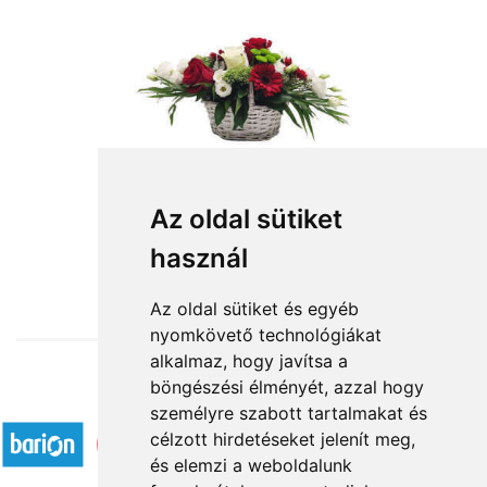
Salgótarján Tündére
Az oldal sütiket
használ
32 760 Ft-tól
Az oldal sütiket és egyéb
nyomkövető technológiákat
alkalmaz, hogy javítsa a
böngészési élményét, azzal hogy
Elfogadott fizetési módok
személyre szabott tartalmakat és
célzott hirdetéseket jelenít meg,
és elemzi a weboldalunk