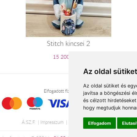
Stitch kincsei 2
15 200 Ft-tól
Az oldal sütike
Az oldal sütiket és e
Elfogadott fizetési módok
javítsa a böngészési é
és célzott hirdetéseket
hogy megtudjuk honnan
Á.SZ.F.
Impresszum
Adatkezelési tájékoztató
Elfogadom
Elutas