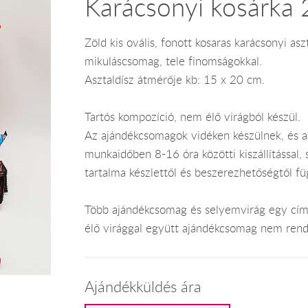
Karácsonyi kosárka 
Zöld kis ovális, fonott kosaras karácsonyi as
mikuláscsomag, tele finomságokkal.
Asztaldísz átmérője kb: 15 x 20 cm.
Tartós kompozíció, nem élő virágból készül.
Az ajándékcsomagok vidéken készülnek, és 
munkaidőben 8-16 óra közötti kiszállítással,
tartalma készlettől és beszerezhetőségtől f
Több ajándékcsomag és selyemvirág egy címr
élő virággal együtt ajándékcsomag nem rend
Ajándékküldés ára