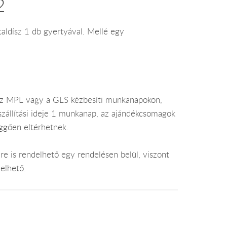
2
ztaldísz 1 db gyertyával. Mellé egy
az MPL vagy a GLS kézbesíti munkanapokon,
 szállítási ideje 1 munkanap, az ajándékcsomagok
üggően eltérhetnek.
e is rendelhető egy rendelésen belül, viszont
elhető.