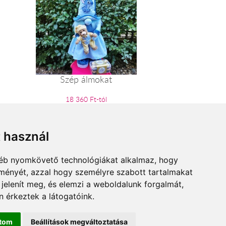
Szép álmokat
18 360 Ft-tól
t használ
gyéb nyomkövető technológiákat alkalmaz, hogy
lményét, azzal hogy személyre szabott tartalmakat
 jelenít meg, és elemzi a weboldalunk forgalmát,
 érkeztek a látogatóink.
ítom
Beállítások megváltoztatása