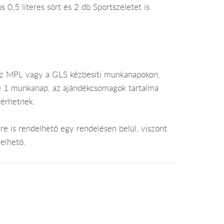
0,5 literes sört és 2 db Sportszeletet is
az MPL vagy a GLS kézbesíti munkanapokon,
je 1 munkanap, az ajándékcsomagok tartalma
térhetnek.
e is rendelhető egy rendelésen belül, viszont
elhető.