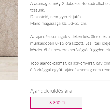
A csomagba még 2 dobozos Borsodi alkaholos 
teszünk.
Dekoráció, nem gyerek játék.
Manó magassága kb. 53-55 cm.
Az ajándékcsomagok vidéken készülnek, és 
munkaidőben 8-16 óra között. Szállítási ide
készlettől és beszerezhetőségtől függően el
Több ajándékcsomag és selyemvirág egy címr
élő virággal együtt ajándékcsomag nem rend
Ajándékküldés ára
18 800 Ft