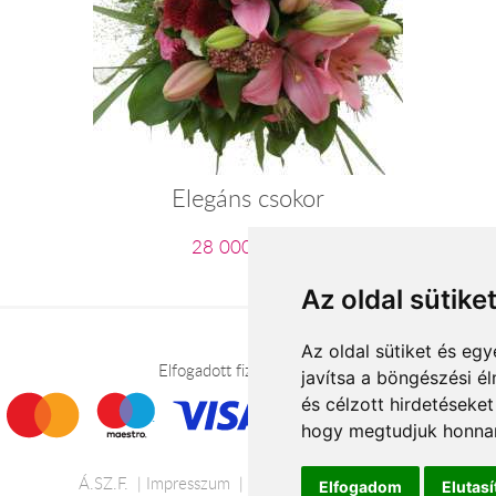
Elegáns csokor
28 000 Ft-tól
Az oldal sütike
Az oldal sütiket és e
Elfogadott fizetési módok
javítsa a böngészési é
és célzott hirdetéseket
hogy megtudjuk honnan
Á.SZ.F.
Impresszum
Adatkezelési tájékoztató
Elfogadom
Elutas