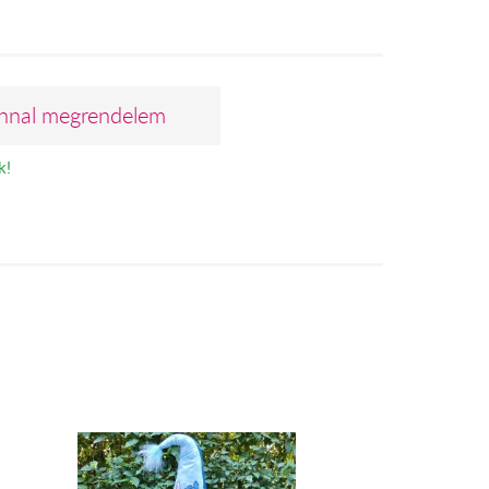
nnal megrendelem
k!