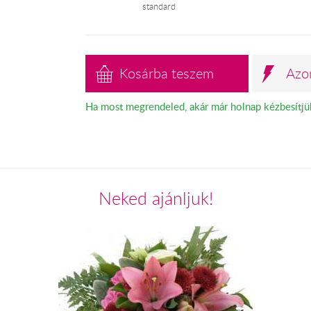
standard
Kosárba teszem
Azo
Ha most megrendeled, akár már holnap kézbesítjü
Neked ajánljuk!