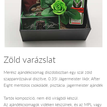
Zöld varázslat
Merész ajándékcsomag díszdobozban egy szál zöld
szappanrózsával díszítve, 0.35l Jägermeister likőr, After
Eight mentolos csokoládé, pisztácia. jagermeister ajándék
Tartós kompozíció, nem élő virágból készül.
Az ajándékcsomagok vidéken készülnek, és az MPL vagy