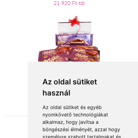
21 920 Ft-tól
Milka hegy
Az oldal sütiket
használ
14 000 Ft-tól
Az oldal sütiket és egyéb
nyomkövető technológiákat
alkalmaz, hogy javítsa a
böngészési élményét, azzal hogy
Elfogadott fizetési módok
személyre szabott tartalmakat és