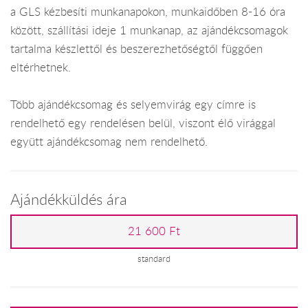
a GLS kézbesíti munkanapokon, munkaidőben 8-16 óra
között, szállítási ideje 1 munkanap, az ajándékcsomagok
tartalma készlettől és beszerezhetőségtől függően
eltérhetnek.
Több ajándékcsomag és selyemvirág egy címre is
rendelhető egy rendelésen belül, viszont élő virággal
együtt ajándékcsomag nem rendelhető.
Ajándékküldés ára
21 600 Ft
standard