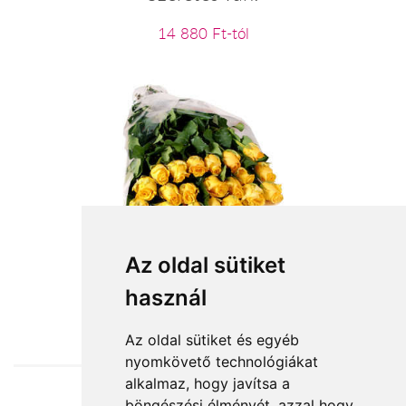
14 880 Ft-tól
20 szál sárga rózsa kötegben
Az oldal sütiket
használ
44 000 Ft-tól
Az oldal sütiket és egyéb
nyomkövető technológiákat
alkalmaz, hogy javítsa a
böngészési élményét, azzal hogy