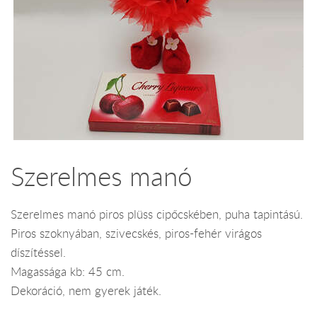
Szerelmes manó
Szerelmes manó piros plüss cipőcskében, puha tapintású.
Piros szoknyában, szivecskés, piros-fehér virágos
díszítéssel.
Magassága kb: 45 cm.
Dekoráció, nem gyerek játék.