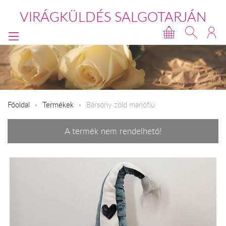
VIRÁGKÜLDÉS SALGOTARJÁN
Főoldal
Termékek
Bársony zöld manófiú
A termék nem rendelhető!