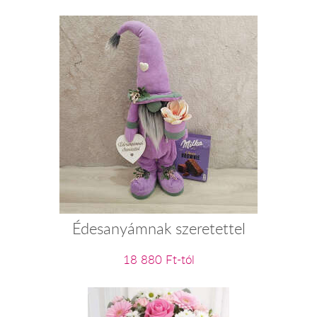
Édesanyámnak szeretettel
18 880 Ft-tól