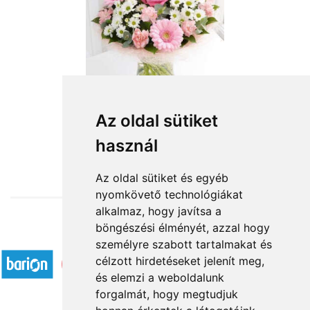
Szeretlek nagyon
Az oldal sütiket
használ
26 720 Ft-tól
Az oldal sütiket és egyéb
nyomkövető technológiákat
alkalmaz, hogy javítsa a
böngészési élményét, azzal hogy
Elfogadott fizetési módok
személyre szabott tartalmakat és
célzott hirdetéseket jelenít meg,
és elemzi a weboldalunk
forgalmát, hogy megtudjuk