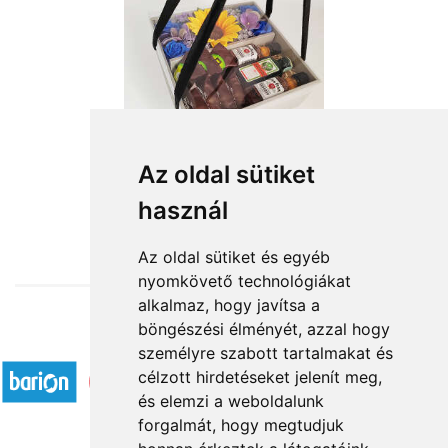
Tiszta szívvel
Az oldal sütiket
használ
16 400 Ft-tól
Az oldal sütiket és egyéb
nyomkövető technológiákat
alkalmaz, hogy javítsa a
böngészési élményét, azzal hogy
Elfogadott fizetési módok
személyre szabott tartalmakat és
célzott hirdetéseket jelenít meg,
és elemzi a weboldalunk
forgalmát, hogy megtudjuk