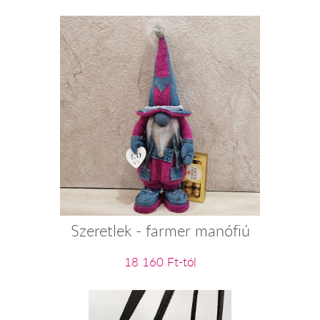
Szeretlek - farmer manófiú
18 160 Ft-tól