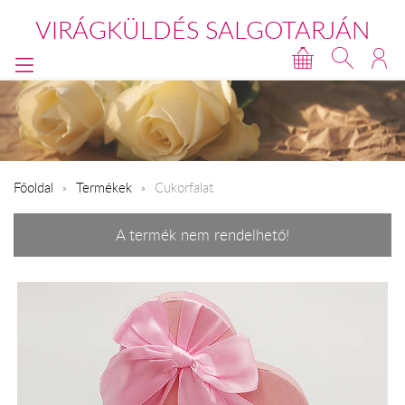
VIRÁGKÜLDÉS SALGOTARJÁN
Főoldal
Termékek
Cukorfalat
A termék nem rendelhető!