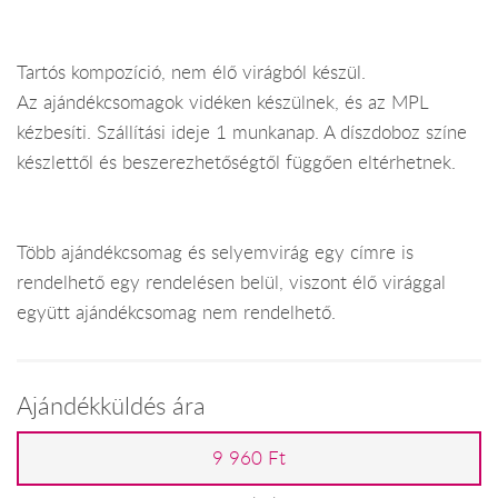
Tartós kompozíció, nem élő virágból készül.
Az ajándékcsomagok vidéken készülnek, és az MPL
kézbesíti. Szállítási ideje 1 munkanap. A díszdoboz színe
készlettől és beszerezhetőségtől függően eltérhetnek.
Több ajándékcsomag és selyemvirág egy címre is
rendelhető egy rendelésen belül, viszont élő virággal
együtt ajándékcsomag nem rendelhető.
Ajándékküldés ára
9 960 Ft