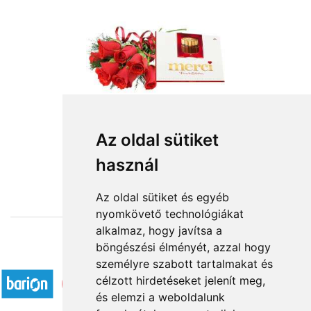
Igazából szerelem
Az oldal sütiket
használ
23 920 Ft-tól
Az oldal sütiket és egyéb
nyomkövető technológiákat
alkalmaz, hogy javítsa a
böngészési élményét, azzal hogy
Elfogadott fizetési módok
személyre szabott tartalmakat és
célzott hirdetéseket jelenít meg,
és elemzi a weboldalunk