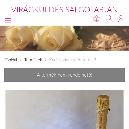
VIRÁGKÜLDÉS SALGOTARJÁN
Főoldal
Termékek
Karácsonyra szeretettel 3
A termék nem rendelhető!