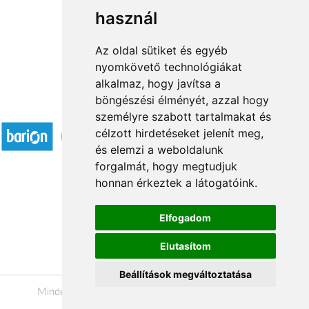
használ
1
2
3
...
11
12
→
Az oldal sütiket és egyéb
nyomkövető technológiákat
alkalmaz, hogy javítsa a
böngészési élményét, azzal hogy
Elfogadott fizetési módok
személyre szabott tartalmakat és
célzott hirdetéseket jelenít meg,
és elemzi a weboldalunk
forgalmát, hogy megtudjuk
honnan érkeztek a látogatóink.
Á.SZ.F.
Elfogadom
Impresszum
Elutasítom
Adatkezelési tájékoztató
Beállítások megváltoztatása
Minden jog fenntartva © 2026 |
+36 20 488-8362
|
www.viragkuldessalgotarjan.hu