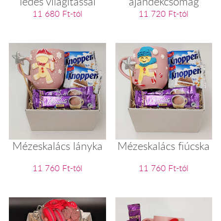
ledes világítással
ajándékcsomag
11 680 Ft-tól
11 720 Ft-tól
Mézeskalács lányka
Mézeskalács fiúcska
11 760 Ft-tól
11 760 Ft-tól