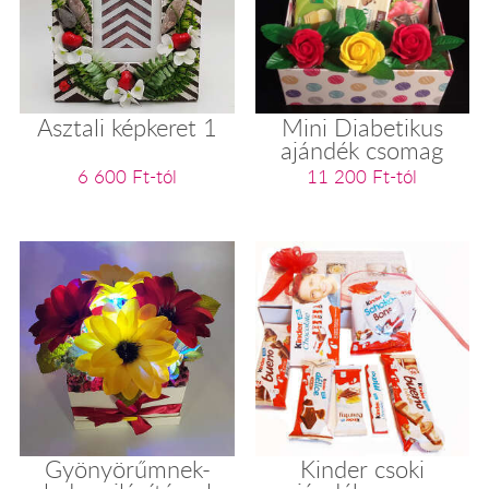
Asztali képkeret 1
Mini Diabetikus
ajándék csomag
6 600 Ft-tól
11 200 Ft-tól
Gyönyörűmnek-
Kinder csoki