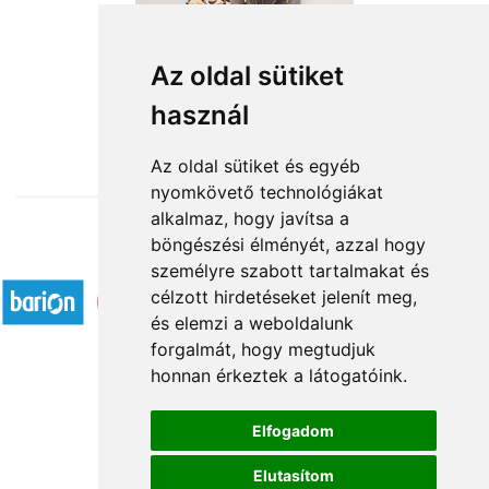
Szürke mágus
Az oldal sütiket
használ
15 120 Ft-tól
Az oldal sütiket és egyéb
nyomkövető technológiákat
alkalmaz, hogy javítsa a
böngészési élményét, azzal hogy
Elfogadott fizetési módok
személyre szabott tartalmakat és
célzott hirdetéseket jelenít meg,
és elemzi a weboldalunk
forgalmát, hogy megtudjuk
honnan érkeztek a látogatóink.
Á.SZ.F.
Elfogadom
Impresszum
Elutasítom
Adatkezelési tájékoztató