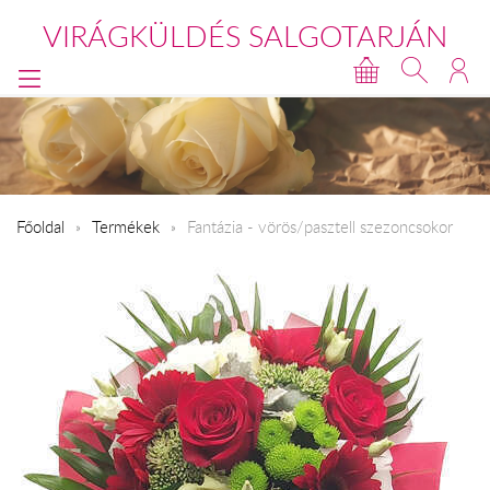
VIRÁGKÜLDÉS SALGOTARJÁN
Főoldal
Termékek
Fantázia - vörös/pasztell szezoncsokor