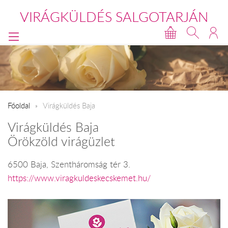
VIRÁGKÜLDÉS SALGOTARJÁN
Főoldal
Virágküldés Baja
Virágküldés Baja
Örökzöld virágüzlet
6500 Baja, Szentháromság tér 3.
https://www.viragkuldeskecskemet.hu/