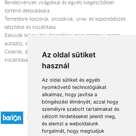
Rendezvények virágokkal és egyéb kiegészítőkkel
történő dekorálására.
Temetésre koszorúk, sírcsokrok, urna- és koporsódíszek
készítése és kiszállítása.
Esküvők teljes körű dekorálása: menyasszonyi csokor,
autódísz, koszorúslány és dobó csokor, kitűző.
Csokrok, díszek, virágkosarak rendelésre történő
Az oldal sütiket
kiszállítása
használ
Az oldal sütiket és egyéb
nyomkövető technológiákat
alkalmaz, hogy javítsa a
böngészési élményét, azzal hogy
Elfogadott fizetési módok
személyre szabott tartalmakat és
célzott hirdetéseket jelenít meg,
és elemzi a weboldalunk
forgalmát, hogy megtudjuk