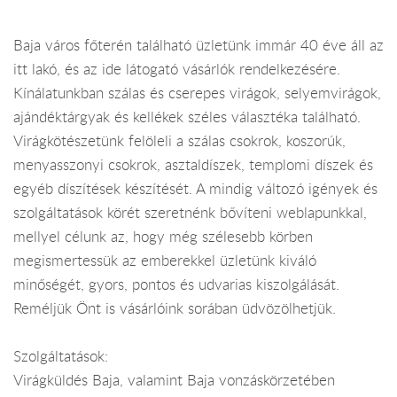
Baja város főterén található üzletünk immár 40 éve áll az
itt lakó, és az ide látogató vásárlók rendelkezésére.
Kínálatunkban szálas és cserepes virágok, selyemvirágok,
ajándéktárgyak és kellékek széles választéka található.
Virágkötészetünk felöleli a szálas csokrok, koszorúk,
menyasszonyi csokrok, asztaldíszek, templomi díszek és
egyéb díszítések készítését. A mindig változó igények és
szolgáltatások körét szeretnénk bővíteni weblapunkkal,
mellyel célunk az, hogy még szélesebb körben
megismertessük az emberekkel üzletünk kiváló
minőségét, gyors, pontos és udvarias kiszolgálását.
Reméljük Önt is vásárlóink sorában üdvözölhetjük.
Szolgáltatások:
Virágküldés Baja, valamint Baja vonzáskörzetében