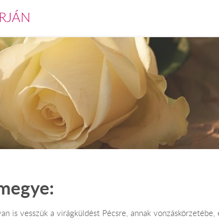
RJÁN
 megye:
 is vesszük a virágküldést Pécsre, annak vonzáskörzetébe, 