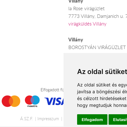
Villány
la Rose virágüzlet
7773 Villány, Damjanich u. 
virágküldés Villány
Villány
BOROSTYÁN VIRÁGÜZLET
7773 Villány, Baross G.u. 21
virágküldés Villány
Az oldal sütike
Az oldal sütiket és e
Elfogadott fizetési módok
javítsa a böngészési é
és célzott hirdetéseket
hogy megtudjuk honnan
Á.SZ.F.
Impresszum
Adatkezelési tájékoztató
Elfogadom
Elutas