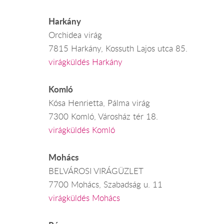
Harkány
Orchidea virág
7815 Harkány, Kossuth Lajos utca 85.
virágküldés Harkány
Komló
Kósa Henrietta, Pálma virág
7300 Komló, Városház tér 18.
virágküldés Komló
Mohács
BELVÁROSI VIRÁGÜZLET
7700 Mohács, Szabadság u. 11
virágküldés Mohács