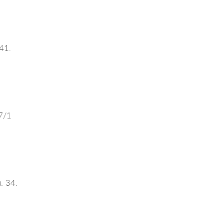
41.
 7/1
. 34.