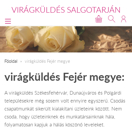
VIRÁGKÜLDÉS SALGOTARJÁN
Főoldal
virágküldés Fejér megye
virágküldés Fejér megye:
A virágküldés Székesfehérvár, Dunaújváros és Polgárdi
településekre még sosem volt ennyire egyszerű. Csodás
csapatmunkát sikerült kialakítani üzleteink között. Nem
csoda, hogy üzleteinknek és munkatársainknak hála,
folyamatosan kapjuk a hálás köszönő leveleket.