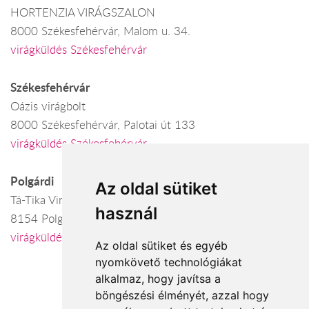
HORTENZIA VIRÁGSZALON
8000 Székesfehérvár, Malom u. 34.
virágküldés Székesfehérvár
Székesfehérvár
Oázis virágbolt
8000 Székesfehérvár, Palotai út 133
virágküldés Székesfehérvár
Polgárdi
Az oldal sütiket
Tá-Tika Virágbolt
használ
8154 Polgárdi, Kossuth út 1.
virágküldés Polgárdi
Az oldal sütiket és egyéb
nyomkövető technológiákat
alkalmaz, hogy javítsa a
böngészési élményét, azzal hogy
Elfogadott fizetési módok