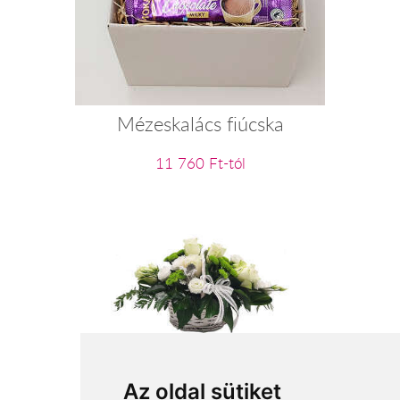
Mézeskalács fiúcska
11 760 Ft-tól
Fantázia - fehér/pasztell virágkosár
Az oldal sütiket