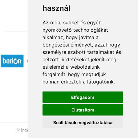
használ
32 400 Ft-tól
Az oldal sütiket és egyéb
nyomkövető technológiákat
alkalmaz, hogy javítsa a
böngészési élményét, azzal hogy
Elfogadott fizetési módok
személyre szabott tartalmakat és
célzott hirdetéseket jelenít meg,
és elemzi a weboldalunk
forgalmát, hogy megtudjuk
honnan érkeztek a látogatóink.
Á.SZ.F.
Elfogadom
Impresszum
Elutasítom
Adatkezelési tájékoztató
Beállítások megváltoztatása
Minden jog fenntartva © 2026 |
+36 20 488-8362
|
www.viragkuldessalgotarjan.hu