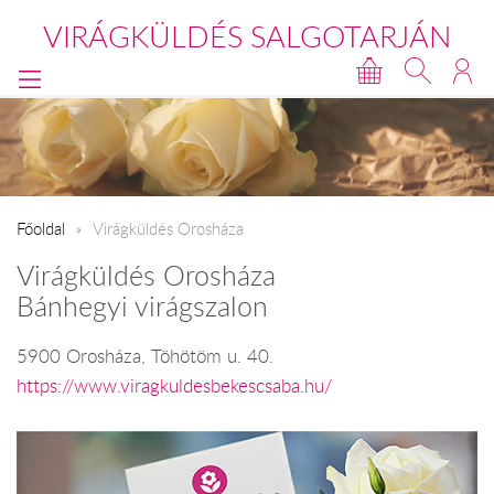
VIRÁGKÜLDÉS SALGOTARJÁN
Főoldal
Virágküldés Orosháza
Virágküldés Orosháza
Bánhegyi virágszalon
5900 Orosháza, Töhötöm u. 40.
https://www.viragkuldesbekescsaba.hu/