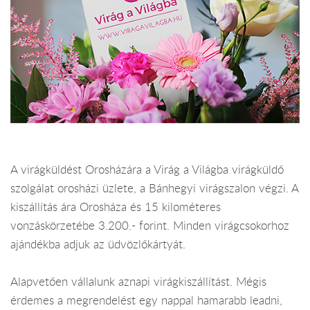
A virágküldést Orosházára a Virág a Világba virágküldő
szolgálat orosházi üzlete, a Bánhegyi virágszalon végzi. A
kiszállítás ára Orosháza és 15 kilométeres
vonzáskörzetébe 3.200.- forint. Minden virágcsokorhoz
ajándékba adjuk az üdvözlőkártyát.
Alapvetően vállalunk aznapi virágkiszállítást. Mégis
érdemes a megrendelést egy nappal hamarabb leadni,