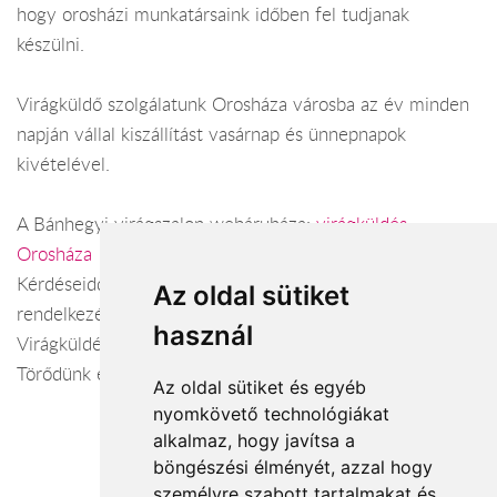
hogy orosházi munkatársaink időben fel tudjanak
készülni.
Virágküldő szolgálatunk Orosháza városba az év minden
napján vállal kiszállítást vasárnap és ünnepnapok
kivételével.
A Bánhegyi virágszalon webáruháza:
virágküldés
Orosháza
Kérdéseiddel kapcsolatban örömmel állunk
Az oldal sütiket
rendelkezésedre.
használ
Virágküldés Orosháza
Törődünk egymással
Az oldal sütiket és egyéb
nyomkövető technológiákat
alkalmaz, hogy javítsa a
böngészési élményét, azzal hogy
Elfogadott fizetési módok
személyre szabott tartalmakat és