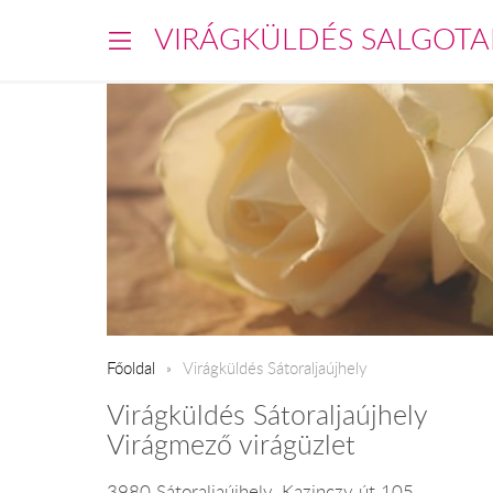
VIRÁGKÜLDÉS SALGOTA
Főoldal
Virágküldés Sátoraljaújhely
Virágküldés Sátoraljaújhely
Virágmező virágüzlet
3980 Sátoraljaújhely, Kazinczy út 105