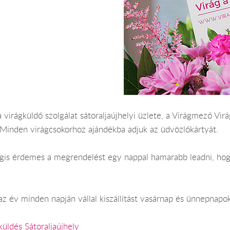
 virágküldő szolgálat sátoraljaújhelyi üzlete, a Virágmező Virág
 Minden virágcsokorhoz ajándékba adjuk az üdvözlőkártyát.
Mégis érdemes a megrendelést egy nappal hamarabb leadni, hogy
az év minden napján vállal kiszállítást vasárnap és ünnepnapok
küldés Sátoraljaújhely