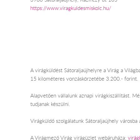
https://www.viragkuldesmiskolc.hu/
A virágküldést Sátoraljaújhelyre a Virág a Világba
15 kilométeres vonzáskörzetébe 3.200.- forint.
Alapvetően vállalunk aznapi virágkiszállítást. 
tudjanak készülni.
Virágküldő szolgálatunk Sátoraljaújhely városba 
A Virágmező Virág virágüzlet webáruháza:
virág