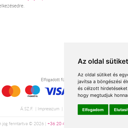
elkezésedre.
Az oldal sütike
Az oldal sütiket és e
Elfogadott fizetési módok
javítsa a böngészési é
és célzott hirdetéseket
hogy megtudjuk honnan
Á.SZ.F.
Impresszum
Adatkezelési tájékoztató
Elfogadom
Elutas
 jog fenntartva © 2026 |
+36 20 488-8362
| www.viragkuldessalgota