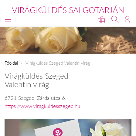
VIRÁGKÜLDÉS SALGOTARJÁN
Főoldal
Virágküldés Szeged Valentin virág
Virágküldés Szeged
Valentin virág
6721 Szeged, Zárda utca 6.
https://www.viragkuldesszeged.hu