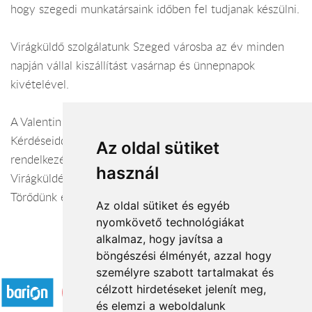
hogy szegedi munkatársaink időben fel tudjanak készülni.
Virágküldő szolgálatunk Szeged városba az év minden
napján vállal kiszállítást vasárnap és ünnepnapok
kivételével.
A Valentin virágüzlet webáruháza:
virágküldés Szeged
Kérdéseiddel kapcsolatban örömmel állunk
Az oldal sütiket
rendelkezésedre.
használ
Virágküldés Szeged
Törődünk egymással
Az oldal sütiket és egyéb
nyomkövető technológiákat
alkalmaz, hogy javítsa a
böngészési élményét, azzal hogy
Elfogadott fizetési módok
személyre szabott tartalmakat és
célzott hirdetéseket jelenít meg,
és elemzi a weboldalunk