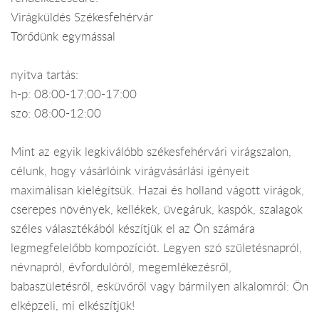
Virágküldés Székesfehérvár
Törődünk egymással
nyitva tartás:
h-p: 08:00-17:00-17:00
szo: 08:00-12:00
Mint az egyik legkiválóbb székesfehérvári virágszalon,
célunk, hogy vásárlóink virágvásárlási igényeit
maximálisan kielégítsük. Hazai és holland vágott virágok,
cserepes növények, kellékek, üvegáruk, kaspók, szalagok
széles választékából készítjük el az Ön számára
legmegfelelőbb kompozíciót. Legyen szó születésnapról,
névnapról, évfordulóról, megemlékezésről,
babaszületésről, esküvőről vagy bármilyen alkalomról: Ön
elképzeli, mi elkészítjük!