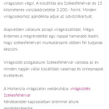
virágszalon végzi. A kiszállítás ára Székesfehérvár és 15
kilométeres vonzáskörzetébe 3.200.- forint. Minden
virágcsokorhoz ajándékba adjuk az üdvözlőkártyát.
Alapvetően vállalunk aznapi virágkiszállítást. Mégis
érdemes a megrendelést egy nappal hamarabb leadni,
hogy székesfehérvári munkatársaink időben fel tudjanak
készülni.
Virágküldő szolgálatunk Székesfehérvár városba az év
minden napján vállal kiszállítást vasárnap és ünnepnapok
kivételével.
A Hortenzia virágszalon webáruháza:
virágküldés
Székesfehérvár
Kérdéseiddel kapcsolatban örömmel állunk
rendelkezésedre.