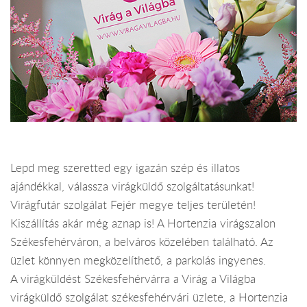
Lepd meg szeretted egy igazán szép és illatos
ajándékkal, válassza virágküldő szolgáltatásunkat!
Virágfutár szolgálat Fejér megye teljes területén!
Kiszállítás akár még aznap is! A Hortenzia virágszalon
Székesfehérváron, a belváros közelében található. Az
üzlet könnyen megközelíthető, a parkolás ingyenes.
A virágküldést Székesfehérvárra a Virág a Világba
virágküldő szolgálat székesfehérvári üzlete, a Hortenzia