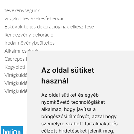
tevékenységünk:
virágküldés Székesfehérvár
Esküvők teljes dekorációjának elkészítése
Rendezvény dekoráció
Irodai növénybeültetés
Alkalmi csokrok
Cserepes kompozíciók
Kegyeleti díszek
Az oldal sütiket
Virágküldés Székesfehérvár és vonzáskörzetében
használ
Virágküldés Magyarországon belül
Virágküldés világszerte 24 órán belül
Az oldal sütiket és egyéb
nyomkövető technológiákat
alkalmaz, hogy javítsa a
böngészési élményét, azzal hogy
Elfogadott fizetési módok
személyre szabott tartalmakat és
célzott hirdetéseket jelenít meg,