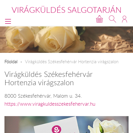
VIRÁGKÜLDÉS SALGOTARJÁN
Főoldal
Virágküldés Székesfehérvár Hortenzia virágszalon
Virágküldés Székesfehérvár
Hortenzia virágszalon
8000 Székesfehérvár, Malom u. 34.
https://www.viragkuldesszekesfehervar.hu