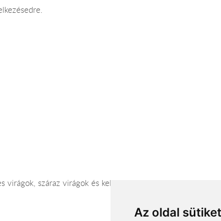
elkezésedre.
 virágok, száraz virágok és kellékei, kegyeleti koszorúk és ke
Az oldal sütike