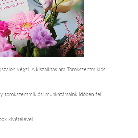
szalon végzi. A kiszállítás ára Törökszentmiklós
gy törökszentmiklósi munkatársaink időben fel
pok kivételével.