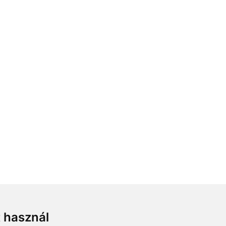
llékei, esküvői megrendelések és azok kellékei,
t használ