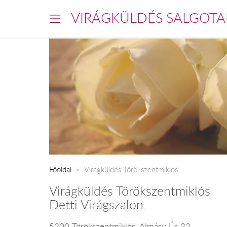
VIRÁGKÜLDÉS SALGOTA
Főoldal
Virágküldés Törökszentmiklós
Virágküldés Törökszentmiklós
Detti Virágszalon
5200 Törökszentmiklós, Almásy Út 22.