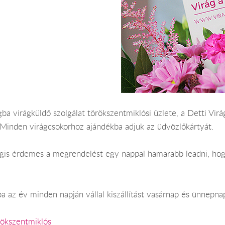
ba virágküldő szolgálat törökszentmiklósi üzlete, a Detti Virág
 Minden virágcsokorhoz ajándékba adjuk az üdvözlőkártyát.
 Mégis érdemes a megrendelést egy nappal hamarabb leadni, ho
a az év minden napján vállal kiszállítást vasárnap és ünnepna
rökszentmiklós