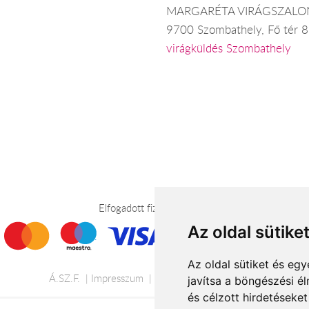
MARGARÉTA VIRÁGSZALO
9700 Szombathely, Fő tér 8
virágküldés Szombathely
Elfogadott fizetési módok
Az oldal sütike
Az oldal sütiket és e
Á.SZ.F.
Impresszum
Adatkezelési tájékoztató
javítsa a böngészési é
és célzott hirdetéseket