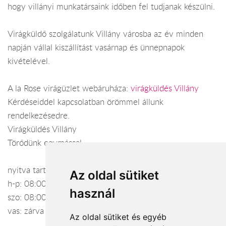
hogy villányi munkatársaink időben fel tudjanak készülni.
Virágküldő szolgálatunk Villány városba az év minden
napján vállal kiszállítást vasárnap és ünnepnapok
kivételével.
A la Rose virágüzlet webáruháza:
virágküldés Villány
Kérdéseiddel kapcsolatban örömmel állunk
rendelkezésedre.
Virágküldés Villány
Törődünk egymással
nyitva tartás:
Az oldal sütiket
h-p: 08:00-17:00
használ
szo: 08:00-12:00
vas: zárva
Az oldal sütiket és egyéb