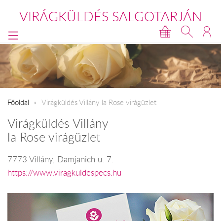
VIRÁGKÜLDÉS SALGOTARJÁN
Főoldal
Virágküldés Villány la Rose virágüzlet
Virágküldés Villány
la Rose virágüzlet
7773 Villány, Damjanich u. 7.
https://www.viragkuldespecs.hu