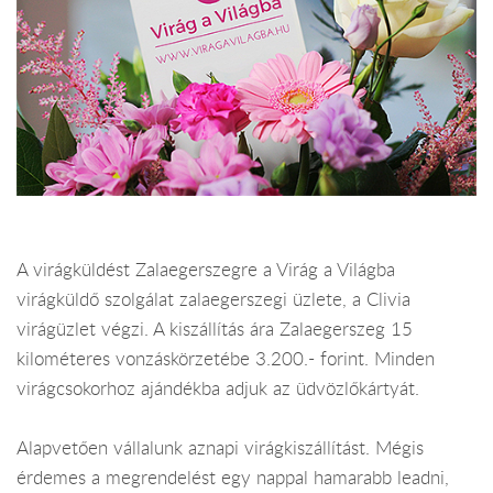
A virágküldést Zalaegerszegre a Virág a Világba
virágküldő szolgálat zalaegerszegi üzlete, a Clivia
virágüzlet végzi. A kiszállítás ára Zalaegerszeg 15
kilométeres vonzáskörzetébe 3.200.- forint. Minden
virágcsokorhoz ajándékba adjuk az üdvözlőkártyát.
Alapvetően vállalunk aznapi virágkiszállítást. Mégis
érdemes a megrendelést egy nappal hamarabb leadni,