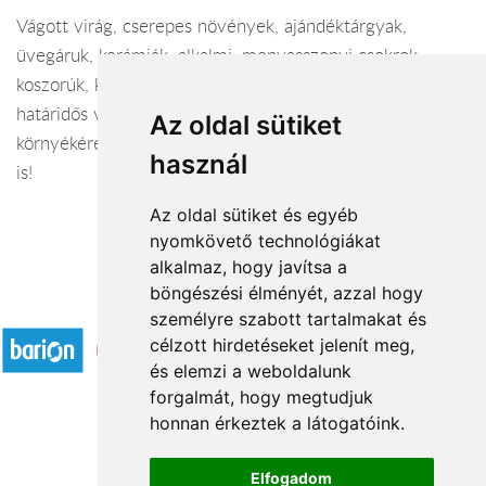
Vágott virág, cserepes növények, ajándéktárgyak,
üvegáruk, kerámiák, alkalmi, menyasszonyi csokrok,
koszorúk, kegyeleti készítmények nagy választékban,
határidős vállalással. Virág küldés Zalaegerszegre,
Az oldal sütiket
környékére és az ország egész területére, sőt külföldre
használ
is!
Az oldal sütiket és egyéb
nyomkövető technológiákat
alkalmaz, hogy javítsa a
böngészési élményét, azzal hogy
Elfogadott fizetési módok
személyre szabott tartalmakat és
célzott hirdetéseket jelenít meg,
és elemzi a weboldalunk
forgalmát, hogy megtudjuk
honnan érkeztek a látogatóink.
Á.SZ.F.
Elfogadom