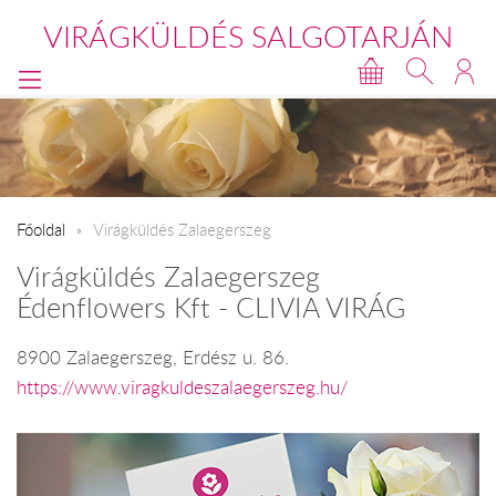
VIRÁGKÜLDÉS SALGOTARJÁN
Főoldal
Virágküldés Zalaegerszeg
Virágküldés Zalaegerszeg
Édenflowers Kft - CLIVIA VIRÁG
8900 Zalaegerszeg, Erdész u. 86.
https://www.viragkuldeszalaegerszeg.hu/