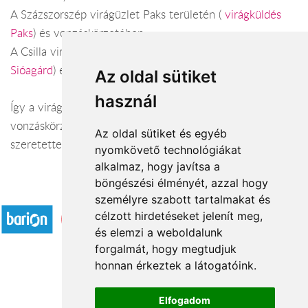
A Százszorszép virágüzlet Paks területén (
virágküldés
Paks
) és vonzáskörzetében.
A Csilla virág ajándék Sióagárd területén (
virágküldés
Sióagárd
) és vonzáskörzetében.
Az oldal sütiket
használ
Így a virágküldés Tolna megye városaiban és azok
vonzáskörzetében is gond nélkül megoldható. Várjuk
Az oldal sütiket és egyéb
szeretettel webáruházunkban!
nyomkövető technológiákat
alkalmaz, hogy javítsa a
böngészési élményét, azzal hogy
Elfogadott fizetési módok
személyre szabott tartalmakat és
célzott hirdetéseket jelenít meg,
és elemzi a weboldalunk
forgalmát, hogy megtudjuk
honnan érkeztek a látogatóink.
Á.SZ.F.
Elfogadom