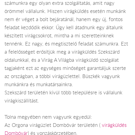
számunkra egy olyan extra szolgáltatás, amit nagy
örömmel vállalunk. Hiszen virágküldés esetén munkánk
nem ér véget a bolt bejáratánál, hanem egy új, fontos
feladat kezdődik ekkor. Úgy kell átadnunk egy általunk
készített virágcsokrot, mintha a mi szeretteinknek
tennénk. Ez nagy, és megtisztelő feladat számunkra. Ezt
a felelősséget erősítjük meg a virágküldés Szekszárd
oldalunkkal, és a Virág A Világba virágküldő szolgálat
tagjaként ezt az egységes minőséget garantáljuk szerte
az országban, a többi virágüzlettel. Büszkék vagyunk
munkánkra és munkatársainkra.
Szekszárd területén kívül több településre is vállalunk
virágkiszállítást.
Tolna megyében nem vagyunk egyedül:
Az Orgona virágüzlet Dombóvár területén (
virágküldés
Dombóvár
) és vonzáskörzetében.