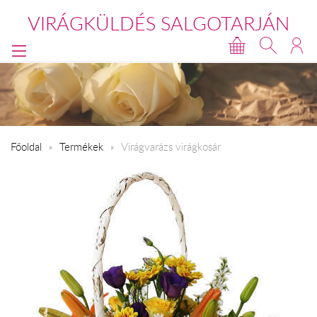
VIRÁGKÜLDÉS SALGOTARJÁN
Főoldal
Termékek
Virágvarázs virágkosár