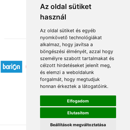
Végtelen elegancia
Az oldal sütiket
használ
25 200 Ft-tól
Az oldal sütiket és egyéb
nyomkövető technológiákat
alkalmaz, hogy javítsa a
böngészési élményét, azzal hogy
Elfogadott fizetési módok
személyre szabott tartalmakat és
célzott hirdetéseket jelenít meg,
és elemzi a weboldalunk
forgalmát, hogy megtudjuk
honnan érkeztek a látogatóink.
Á.SZ.F.
Elfogadom
Impresszum
Elutasítom
Adatkezelési tájékoztató
Beállítások megváltoztatása