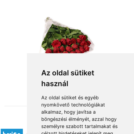
Az oldal sütiket
használ
from HUF55,200
Az oldal sütiket és egyéb
nyomkövető technológiákat
alkalmaz, hogy javítsa a
böngészési élményét, azzal hogy
Accepted payment methods
személyre szabott tartalmakat és
célzott hirdetéseket jelenít meg,