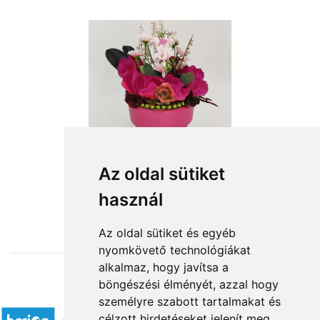
Az oldal sütiket
használ
from HUF14,000
Az oldal sütiket és egyéb
nyomkövető technológiákat
alkalmaz, hogy javítsa a
böngészési élményét, azzal hogy
Accepted payment methods
személyre szabott tartalmakat és
célzott hirdetéseket jelenít meg,