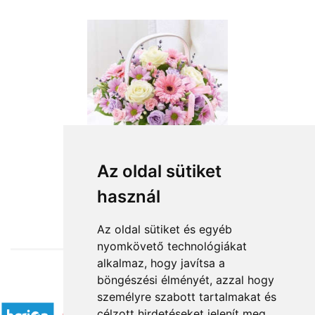
Az oldal sütiket
használ
from HUF37,600
Az oldal sütiket és egyéb
nyomkövető technológiákat
alkalmaz, hogy javítsa a
böngészési élményét, azzal hogy
Accepted payment methods
személyre szabott tartalmakat és
célzott hirdetéseket jelenít meg,