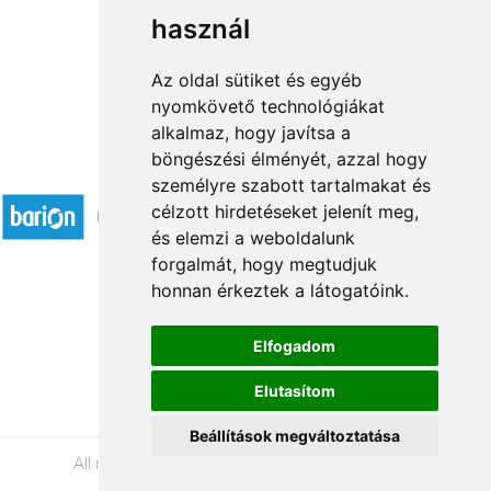
használ
1
2
→
Az oldal sütiket és egyéb
nyomkövető technológiákat
alkalmaz, hogy javítsa a
böngészési élményét, azzal hogy
Accepted payment methods
személyre szabott tartalmakat és
célzott hirdetéseket jelenít meg,
és elemzi a weboldalunk
forgalmát, hogy megtudjuk
honnan érkeztek a látogatóink.
Á.SZ.F.
Elfogadom
Impresszum
Elutasítom
Adatkezelési tájékoztató
Beállítások megváltoztatása
All rights reserved © 2026 |
+36 20 488-8362
|
www.viragkuldessalgotarjan.hu