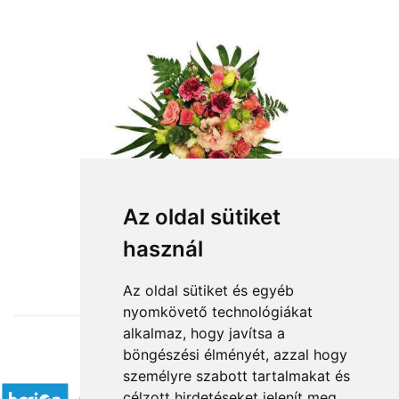
Az oldal sütiket
használ
from HUF23,920
Az oldal sütiket és egyéb
nyomkövető technológiákat
alkalmaz, hogy javítsa a
böngészési élményét, azzal hogy
Accepted payment methods
személyre szabott tartalmakat és
célzott hirdetéseket jelenít meg,