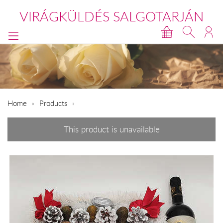
VIRÁGKÜLDÉS SALGOTARJÁN
Home
Products
This product is unavailable