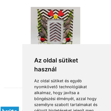
Az oldal sütiket
használ
from HUF6,600
Az oldal sütiket és egyéb
nyomkövető technológiákat
alkalmaz, hogy javítsa a
böngészési élményét, azzal hogy
Accepted payment methods
személyre szabott tartalmakat és
célzott hirdetéseket jelenít meg,