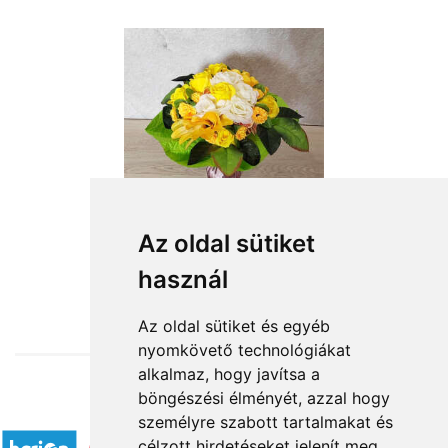
Az oldal sütiket
használ
from HUF11,520
Az oldal sütiket és egyéb
nyomkövető technológiákat
alkalmaz, hogy javítsa a
böngészési élményét, azzal hogy
Accepted payment methods
személyre szabott tartalmakat és
célzott hirdetéseket jelenít meg,