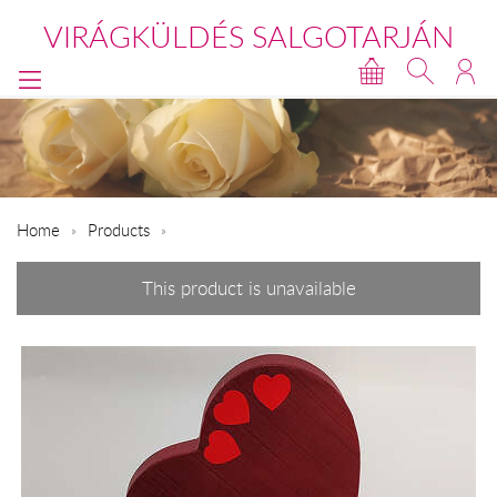
VIRÁGKÜLDÉS SALGOTARJÁN
Home
Products
This product is unavailable