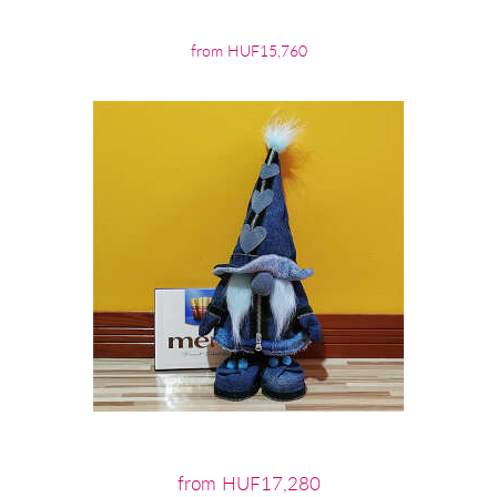
from HUF15,760
from HUF17,280