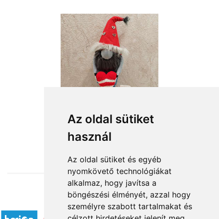
Az oldal sütiket
használ
from HUF18,200
Az oldal sütiket és egyéb
nyomkövető technológiákat
alkalmaz, hogy javítsa a
böngészési élményét, azzal hogy
Accepted payment methods
személyre szabott tartalmakat és
célzott hirdetéseket jelenít meg,