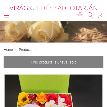
VIRÁGKÜLDÉS SALGOTARJÁN
Home
Products
This product is unavailable