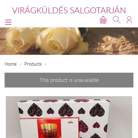
VIRÁGKÜLDÉS SALGOTARJÁN
Home
Products
This product is unavailable